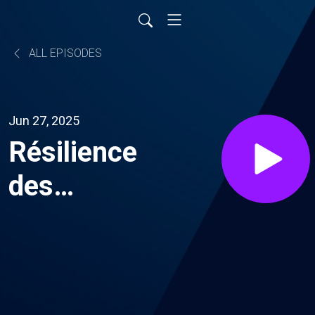
ALL EPISODES
Jun 27, 2025
Résilience
des
marchés :
les leçons
du T2